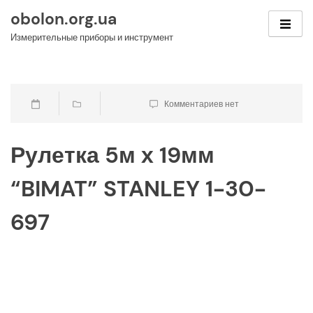
Skip
obolon.org.ua
to
Измерительные приборы и инструмент
content
Комментариев нет
Рулетка 5м х 19мм
“BIMAT” STANLEY 1-30-
697